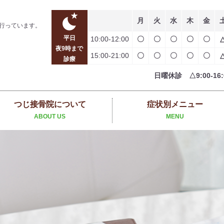
月
火
水
木
金
行っています。
平日
10:00-12:00
〇
〇
〇
〇
〇
夜9時まで
15:00-21:00
〇
〇
〇
〇
〇
診療
日曜休診 △9:00-16:
つじ接骨院について
症状別メニュー
ABOUT US
MENU
パーソナルトレーニング
交通事故のケガ
スポーツ障害
足・膝の痛み
肩の痛み
姿勢改善
腰痛
ヨガ