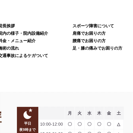
院長挨拶
スポーツ障害について
院内の様子・院内設備紹介
肩痛でお困りの方
料金・メニュー紹介
腰痛でお困りの方
施術の流れ
足・膝の痛みでお困りの方
交通事故によるケガついて
月
火
水
木
金
土
平日
10:00-12:00
〇
〇
〇
〇
〇
△
夜9時まで